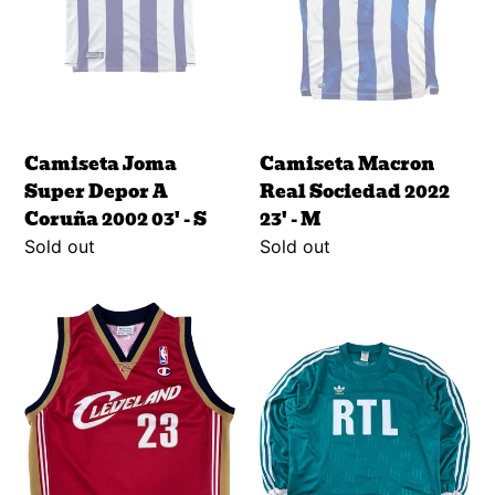
Coruña
23'
2002
-
03'
M
-
S
Camiseta Joma
Camiseta Macron
Super Depor A
Real Sociedad 2022
Coruña 2002 03' - S
23' - M
Regular
Sold out
Regular
Sold out
price
price
Camiseta
Camiseta
Cleveland
Adidas
James
RTL
Lebron
Coupe
-
de
XS
France
-