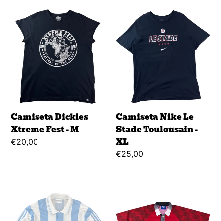
Camiseta
Camiseta
Dickies
Nike
Xtreme
Le
Fest
Stade
-
Toulousain
M
-
XL
Camiseta Dickies
Camiseta Nike Le
Xtreme Fest - M
Stade Toulousain -
XL
Regular
€20,00
price
Regular
€25,00
price
Camiseta
Camiseta
Adidas
Umbro
Argentina
Manchester
1994
United