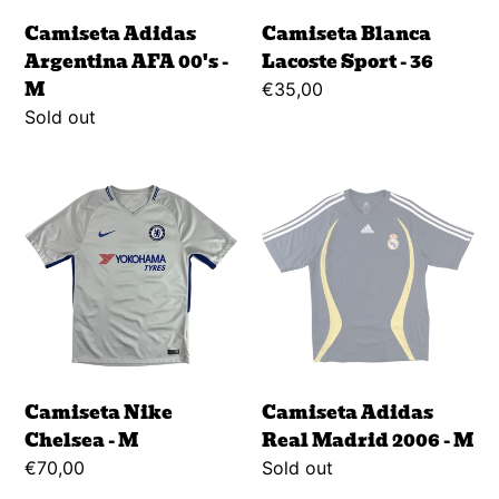
Camiseta Adidas
Camiseta Blanca
Argentina AFA 00's -
Lacoste Sport - 36
M
Regular
€35,00
price
Regular
Sold out
price
Camiseta
Camiseta
Nike
Adidas
Chelsea
Real
-
Madrid
M
2006
-
M
Camiseta Nike
Camiseta Adidas
Chelsea - M
Real Madrid 2006 - M
Regular
€70,00
Regular
Sold out
price
price