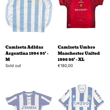
95'
1996
-
98'
M
-
XL
Camiseta Adidas
Camiseta Umbro
Argentina 1994 95' -
Manchester United
M
1996 98' - XL
Regular
Sold out
Regular
€180,00
price
price
Camiseta
Camiseta
Joma
Macron
Super
Real
Depor
Sociedad
A
2022