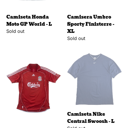
Camiseta Honda
Camisera Umbro
Moto GP World - L
Sporty Finisterre -
XL
Regular
Sold out
price
Regular
Sold out
price
Camiseta
Camiseta
Adidas
Nike
Liverpool
Central
2006
Swoosh
07'
-
-
L
M
Camiseta Nike
Central Swoosh - L