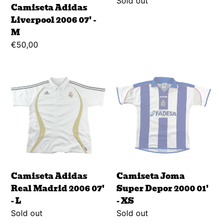
Regular
Sold out
Camiseta Adidas
price
Liverpool 2006 07' -
M
Regular
€50,00
price
Camiseta
Camiseta
Adidas
Joma
Real
Super
Madrid
Depor
2006
2000
07'
01'
-
-
L
XS
Camiseta Adidas
Camiseta Joma
Real Madrid 2006 07'
Super Depor 2000 01'
- L
- XS
Regular
Sold out
Regular
Sold out