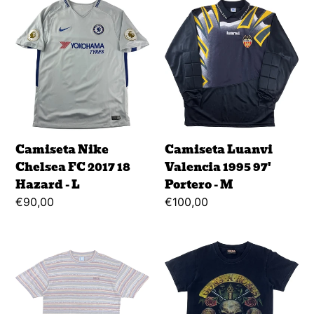
Camiseta
Camiseta
Nike
Luanvi
Chelsea
Valencia
FC
1995
2017
97'
18
Portero
Hazard
-
-
M
L
Camiseta Nike
Camiseta Luanvi
Chelsea FC 2017 18
Valencia 1995 97'
Hazard - L
Portero - M
Regular
€90,00
Regular
€100,00
price
price
Camiseta
Camisera
Nike
Guns
Sportswear
N'
90's
Roses
-
-