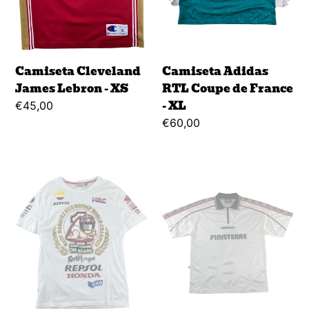
XL
Camiseta Cleveland
Camiseta Adidas
James Lebron - XS
RTL Coupe de France
- XL
Regular
€45,00
price
Regular
€60,00
price
Camiseta
Camisera
Honda
Umbro
Moto
Sporty
GP
Finisterre
World
-
-
XL
L