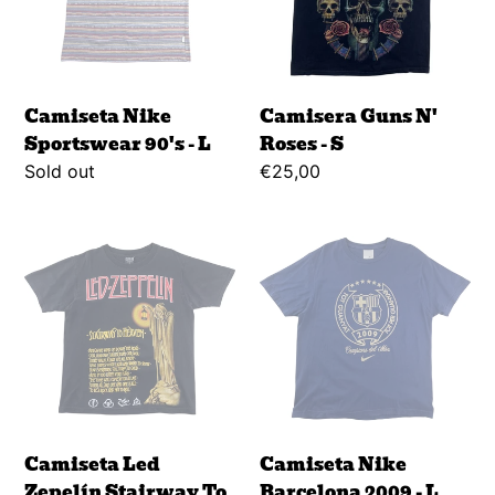
L
S
Camiseta Nike
Camisera Guns N'
Sportswear 90's - L
Roses - S
Regular
Sold out
Regular
€25,00
price
price
Camiseta
Camiseta
Led
Nike
Zepelín
Barcelona
Stairway
2009
To
-
Heaven
L
-
M
Camiseta Led
Camiseta Nike
Zepelín Stairway To
Barcelona 2009 - L