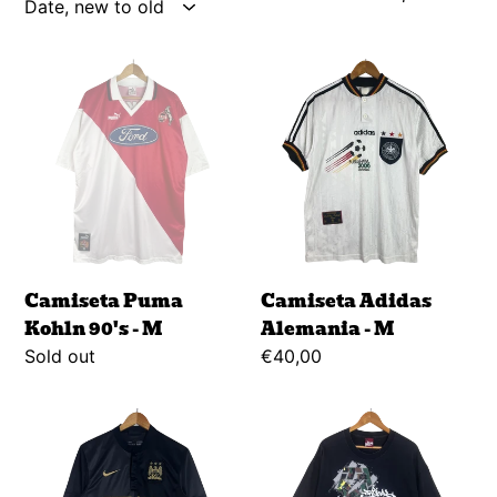
i
o
Camiseta
Camiseta
Puma
Adidas
n
Kohln
Alemania
:
90's
-
-
M
M
Camiseta Puma
Camiseta Adidas
Kohln 90's - M
Alemania - M
Regular
Sold out
Regular
€40,00
price
price
Camiseta
Camiseta
Nike
Tribal
Manchester
y2k