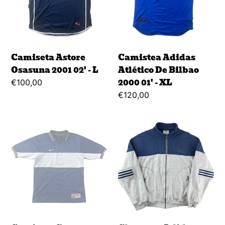
02'
Bilbao
-
2000
L
01'
-
XL
Camiseta Astore
Camistea Adidas
Osasuna 2001 02' - L
Atlético De Bilbao
2000 01' - XL
Regular
€100,00
price
Regular
€120,00
price
Camiseta
Chaqueta
Sporty
Adidas
Nike
80's
90's
-
-
M
S