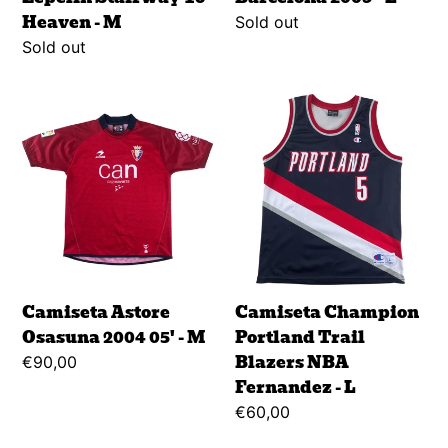
Heaven - M
Regular
Sold out
price
Regular
Sold out
price
Camiseta
Camiseta
Astore
Champion
Osasuna
Portland
2004
Trail
05'
Blazers
-
NBA
M
Fernandez
-
L
Camiseta Astore
Camiseta Champion
Osasuna 2004 05' - M
Portland Trail
Blazers NBA
Regular
€90,00
Fernandez - L
price
Regular
€60,00
price