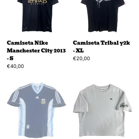
City
-
2013
XL
-
S
Camiseta Nike
Camiseta Tribal y2k
Manchester City 2013
- XL
- S
Regular
€20,00
price
Regular
€40,00
price
Camiseta
Camiseta
Adidas
Blanca
Argentina
Lacoste
AFA
Sport
00's
-
-
36
M