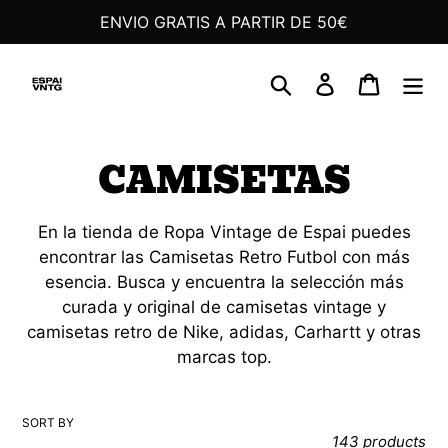
Skip
ENVIO GRATIS A PARTIR DE 50€
to
content
Search
Log in
Cart
C
CAMISETAS
o
En la tienda de Ropa Vintage de Espai puedes
l
encontrar las Camisetas Retro Futbol con más
esencia. Busca y encuentra la selección más
l
curada y original de camisetas vintage y
e
camisetas retro de Nike, adidas, Carhartt y otras
marcas top.
c
t
SORT BY
143 products