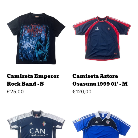
price
price
Camiseta
Camiseta
Emperor
Astore
Rock
Osasuna
Band
1999
-
01'
S
-
M
Camiseta Emperor
Camiseta Astore
Rock Band - S
Osasuna 1999 01' - M
Regular
€25,00
Regular
€120,00
price
price
Camiseta
Camistea
Astore
Adidas
Osasuna
Atlético
2001
De