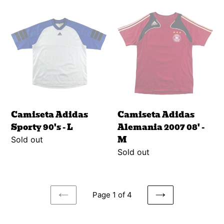
Camiseta
Camiseta
Adidas
Adidas
Sporty
Alemania
90's
2007
-
08'
L
-
M
Camiseta Adidas
Camiseta Adidas
Sporty 90's - L
Alemania 2007 08' -
M
Regular
Sold out
price
Regular
Sold out
price
Page 1 of 4
PREVIOUS
NEXT
PAGE
PAGE