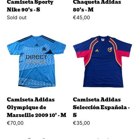
Camiseta Sporty
Chaqueta Adidas
Nike 90's - S
80's - M
Regular
Sold out
Regular
€45,00
price
price
Camiseta
Camiseta
Adidas
Adidas
Olympique
Selección
de
Española
Marseille
-
2009
S
10'
-
M
Camiseta Adidas
Camiseta Adidas
Olympique de
Selección Española -
Marseille 2009 10' - M
S
Regular
€70,00
Regular
€35,00
price
price