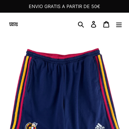
Ir
ENVIO GRATIS A PARTIR DE 50€
directamente
al
Buscar
Ingresar
Carrito
contenido