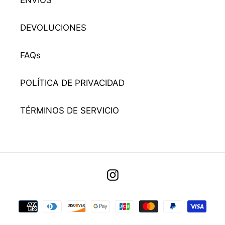
ENVÍOS
DEVOLUCIONES
FAQs
POLÍTICA DE PRIVACIDAD
TÉRMINOS DE SERVICIO
Utiliza
Instagram
las
flechas
Métodos
izquierda/derecha
de
para