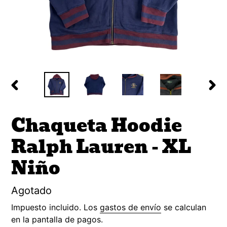
ANTERIOR
SIG
DIAPOSITIVA
DIA
Chaqueta Hoodie
Ralph Lauren - XL
Niño
Precio
Agotado
habitual
Impuesto incluido. Los
gastos de envío
se calculan
en la pantalla de pagos.