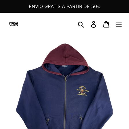
Ir
ENVIO GRATIS A PARTIR DE 50€
directamente
al
Buscar
Ingresar
Carrito
contenido