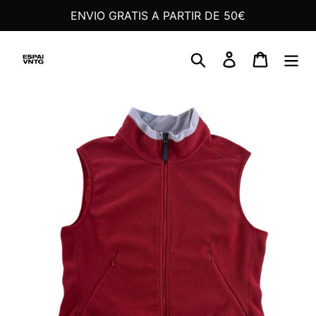
Ir
ENVIO GRATIS A PARTIR DE 50€
directamente
al
Buscar
Ingresar
Carrito
contenido