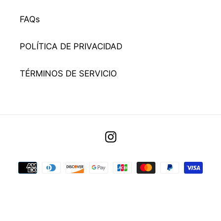
FAQs
POLÍTICA DE PRIVACIDAD
TÉRMINOS DE SERVICIO
Utiliza
Instagram
las
flechas
Métodos
izquierda/derecha
de
para
pago
navegar
por